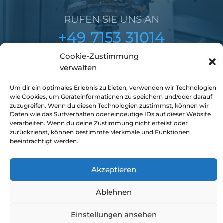
RUFEN SIE UNS AN
+49 7153 31014
Cookie-Zustimmung
DRIENDL GMBH & CO KG
verwalten
ODER STELLEN SIE EINE
Wir sind für Sie da
Um dir ein optimales Erlebnis zu bieten, verwenden wir Technologien
KONTAKTANFRAGE
wie Cookies, um Geräteinformationen zu speichern und/oder darauf
zuzugreifen. Wenn du diesen Technologien zustimmst, können wir
2:36
Daten wie das Surfverhalten oder eindeutige IDs auf dieser Website
verarbeiten. Wenn du deine Zustimmung nicht erteilst oder
KONTAKTFORMULAR
zurückziehst, können bestimmte Merkmale und Funktionen
beeinträchtigt werden.
Akzeptieren
Ablehnen
Einstellungen ansehen